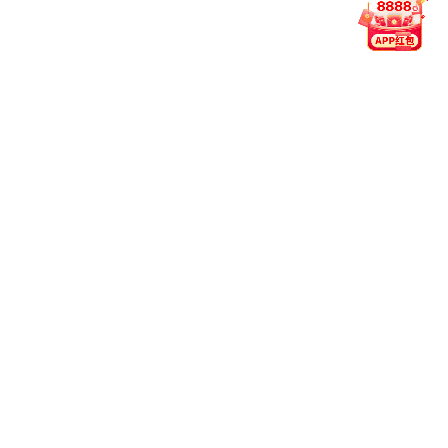
验？这种情感交织让他倍感珍惜每一次训练与比赛，
因为这将是他留给世界足坛最后的一抹精彩记忆。
4、对未来足坛发展的影响
C罗宣布将在明年的世界杯后退役，这一消息引发了
广泛关注。他作为足坛巨星，其退役不可避免地会造
成一定程度上的空缺，但同时也为年轻球员提供了崭
露头角的机会。他所传递出的努力精神和专业态度，
将永远激励着下一代足球人不断前行。
另外，随着时代的发展，新兴技术和战术理念不断涌
现，这意味着未来足坛需要新的领军人物来推动发
展。虽然C罗离开舞台，但他的成功故事仍然存在，
为新一代球员提供宝贵借鉴。同时，各大俱乐部及青
训机构也需注重培养具有潜力的新星，以确保足球事