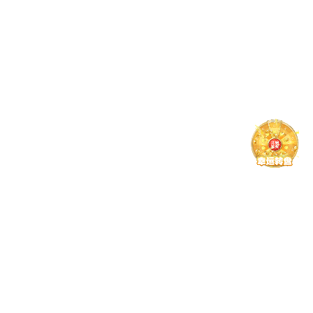
此外，家庭因素也是促使C罗做出退役决策的重要原
因。他希望能够更多地陪伴家人，尤其是子女成长。
长期高强度训练与比赛使得他无法抽出时间陪伴家
人，如今正值孩子们成长的重要阶段，他希望能亲身
参与其中，为他们提供支持与指导。
心理方面也是一个重要因素。虽然作为顶级运动员，
他始终保持着竞争意识，但随着年龄增长，对胜利渴
望可能会逐渐减弱。他表示，希望能够以一种更轻
松、更平衡的方式生活，而不是每天都处于激烈竞争
之中。这种心理转变，使他更加坚定了退役后的追
求。
3、世界杯中的目标与期待