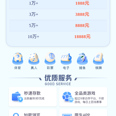
的世界杯上的目标与期望，以及他对年轻球员的寄
语。最后，总结C罗这一决定对他的职业生涯和足坛
未来发展的深远意义。
1、C罗职业生涯回顾
克里斯蒂亚诺·罗纳尔多，简称C罗，是当今足球历史
上最具影响力的运动员之一。从2002年开始，其职业
生涯便充满传奇色彩。作为前锋，他以出色的速度、
敏锐的进攻意识和卓越的技术闻名于世。在他的职业
生涯中，曾效力于曼联、皇家马德里和尤文图斯等顶
级俱乐部，并赢得了无数奖项，包括五个金球奖。
C罗不仅在俱乐部层面取得了辉煌成就，在国家队方
面也表现出色。自2003年首次代表葡萄牙国家队出战
以来，他帮助球队赢得了2016年欧洲杯和2019年国家