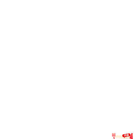
C罗表示，即将在2026年举行的世界杯，将是自己职
业生涯中的最后一次亮相，因此他希望全力以赴，在
比赛中展现最佳状态。他对于再次代表葡萄牙国家队
感到无比激动，并希望能带领球队争取佳绩。这不仅
是为了自己，更是为了所有支持他的球迷们。
在备战世界杯期间，C罗不仅关注自身状态，还积极
鼓励年轻球员。他认为，新一代球员需要抓住机会展
示自己的才能，同时也要学习如何应对压力与责任。
在这方面，他愿意分享自己的经验，以帮助他们更快
适应国际大赛环境。
此外，对于即将到来的赛事，C罗还表达了一种怀旧
情绪。他回想起自己第一次参与世界杯时的新鲜感与
紧张感，如今再次站在这个舞台上，会有何种不同体