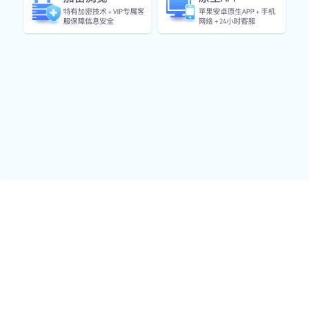
联赛冠军。这样的成就让他成为葡萄牙足球史上的标
志性人物，也使得他在全球范围内拥有大量粉丝。
随着年龄增长，尽管面临体能方面的挑战，但C罗依
然坚持训练，不断调整自己的比赛风格，以适应不断
变化的比赛节奏。他在赛场上展现出的拼搏精神，为
后辈选手树立了榜样，也为整个足球界注入了积极向
上的力量。
2、选择退役背后的原因
C罗坦言明年世界杯将是他的最后一届赛事，这一决
定并非轻易而为，而是经过深思熟虑后的选择。他已
年满41岁，再加上高强度比赛对身体素质的严苛要
求，让他不得不考虑未来的发展方向。在这样的年龄
继续参加国际大赛，无疑增加了身体受伤风险。